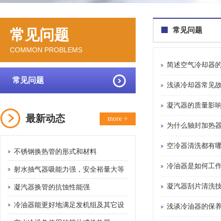
常见问题
常见问题
COMMON PROBLEMS
简述空气冷却器的
常见问题
浅谈冷却器常见
凝汽器的质量影
最新动态
more +
为什么轴封加热
空冷器清洗都有
不锈钢换热管的形式和材料
冷油器是如何工
射水抽气器吸能力强，安全裕量大等
凝汽器刮片清洗
优点
凝汽器换管的抗蚀性能强
冷油器能更好地满足发机组及其它设
浅谈冷油器的保