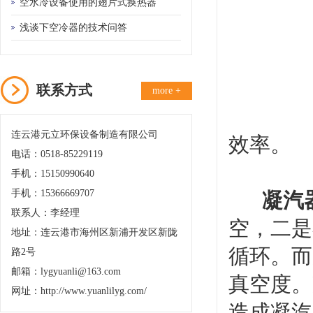
备的需要
空水冷设备使用的翅片式换热器
浅谈下空冷器的技术问答
联系方式
more +
连云港元立环保设备制造有限公司
效率。
电话：0518-85229119
手机：15150990640
手机：15366669707
凝汽
联系人：李经理
空，二是
地址：连云港市海州区新浦开发区新陇
循环。而
路2号
邮箱：lygyuanli@163.com
真空度。
网址：http://www.yuanlilyg.com/
造成凝汽