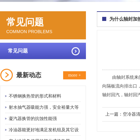
为什么轴封加
常见问题
COMMON PROBLEMS
常见问题
最新动态
more +
由轴封系统来的汽
向隔板流向排出口
轴封回汽，轴封回
不锈钢换热管的形式和材料
射水抽气器吸能力强，安全裕量大等
上一篇：
空冷器
优点
凝汽器换管的抗蚀性能强
冷油器能更好地满足发机组及其它设