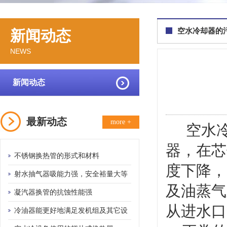
空水冷却器的
新闻动态
NEWS
新闻动态
最新动态
more +
空水冷
器，在芯
不锈钢换热管的形式和材料
度下降，
射水抽气器吸能力强，安全裕量大等
及油蒸气
优点
凝汽器换管的抗蚀性能强
从进水口
冷油器能更好地满足发机组及其它设