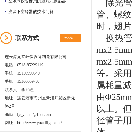
除光管
备的需要
空水冷设备使用的翅片式换热器
浅谈下空冷器的技术问答
管、螺纹
时，翅片
换热管常
联系方式
more +
mx2.5
连云港元立环保设备制造有限公司
mx2.5
电话：0518-85229119
等。采用
手机：15150990640
手机：15366669707
属耗量减
联系人：李经理
由Φ25
地址：连云港市海州区新浦开发区新陇
以上。但
路2号
邮箱：lygyuanli@163.com
径管子用
网址：http://www.yuanlilyg.com/