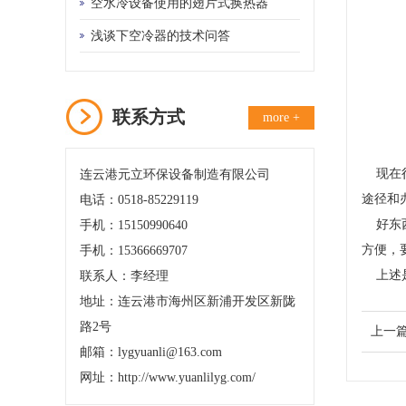
备的需要
空水冷设备使用的翅片式换热器
浅谈下空冷器的技术问答
联系方式
more +
现在很
连云港元立环保设备制造有限公司
途径和
电话：0518-85229119
好东西
手机：15150990640
方便，
手机：15366669707
上述是
联系人：李经理
地址：连云港市海州区新浦开发区新陇
路2号
上一
邮箱：lygyuanli@163.com
网址：http://www.yuanlilyg.com/