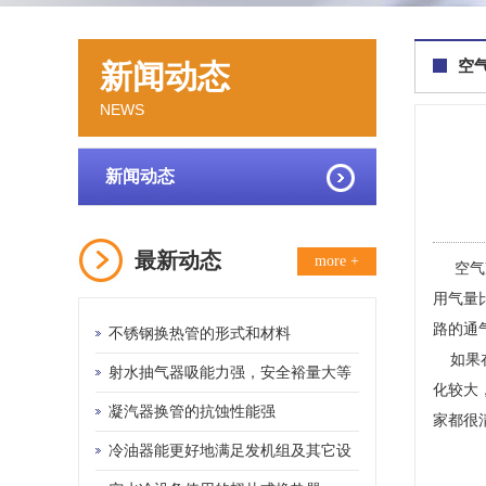
空
新闻动态
NEWS
新闻动态
最新动态
more +
空气冷
用气量
路的通
不锈钢换热管的形式和材料
如果在
射水抽气器吸能力强，安全裕量大等
化较大
优点
凝汽器换管的抗蚀性能强
家都很
冷油器能更好地满足发机组及其它设