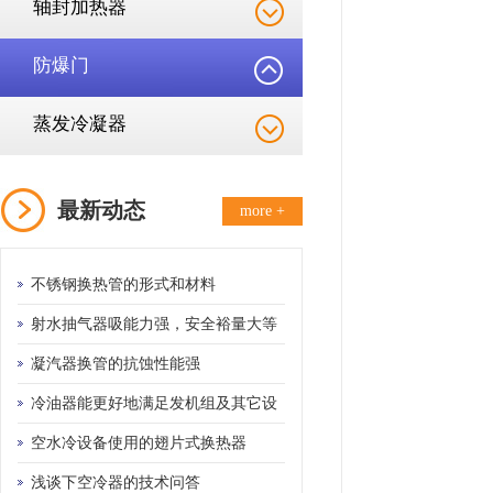
轴封加热器
防爆门
蒸发冷凝器
最新动态
more +
不锈钢换热管的形式和材料
射水抽气器吸能力强，安全裕量大等
优点
凝汽器换管的抗蚀性能强
冷油器能更好地满足发机组及其它设
备的需要
空水冷设备使用的翅片式换热器
浅谈下空冷器的技术问答