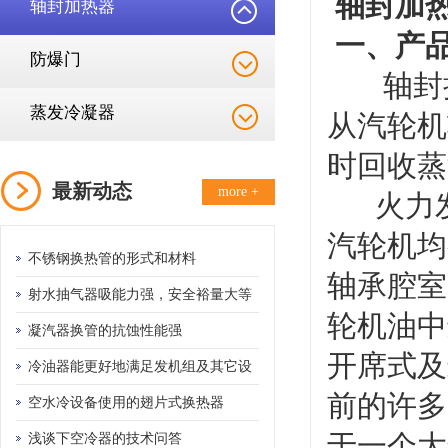
轴封加热
轴封加热器
一、产
防爆门
轴封抽
蒸发冷凝器
从汽轮机
时回收蒸
最新动态
more +
火力发
汽轮机均
不锈钢换热管的形式和材料
轴承腔室
射水抽气器吸能力强，安全裕量大等
轮机油中
优点
凝汽器换管的抗蚀性能强
开席式及
冷油器能更好地满足发机组及其它设
前的许多
备的需要
空水冷设备使用的翅片式换热器
于一个大
浅谈下空冷器的技术问答